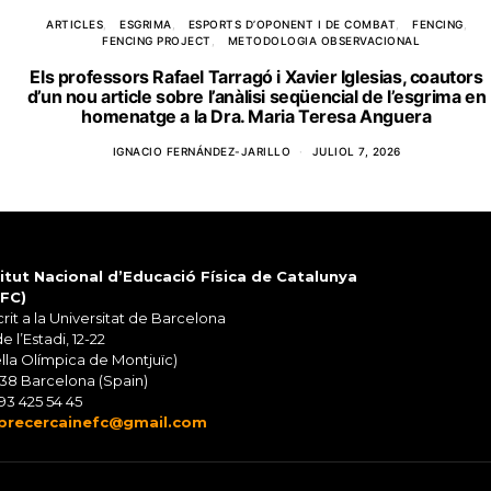
ARTICLES
ESGRIMA
ESPORTS D’OPONENT I DE COMBAT
FENCING
FENCING PROJECT
METODOLOGIA OBSERVACIONAL
Els professors Rafael Tarragó i Xavier Iglesias, coautors
d’un nou article sobre l’anàlisi seqüencial de l’esgrima en
homenatge a la Dra. Maria Teresa Anguera
IGNACIO FERNÁNDEZ-JARILLO
JULIOL 7, 2026
titut Nacional d’Educació Física de Catalunya
EFC)
rit a la Universitat de Barcelona
de l’Estadi, 12-22
lla Olímpica de Montjuïc)
38 Barcelona (Spain)
93 425 54 45
precercainefc@gmail.com