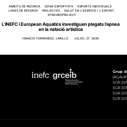
ÀMBITS DE RECERCA
DONA ESPORTISTA
ESPORTS INDIVIDUALS
LINIES DE RECERCA
PROJECTES
SALUT EN L’EXERCICI I L’ESPORT
SYNCHROPROJECT
L’INEFC i European Aquatics investiguen plegats l’apnea
en la natació artística
IGNACIO FERNÁNDEZ-JARILLO
JULIOL 27, 2026
Grup d
(AGAUR)
SGR 201
SGR 201
SGR 20
SGR 200