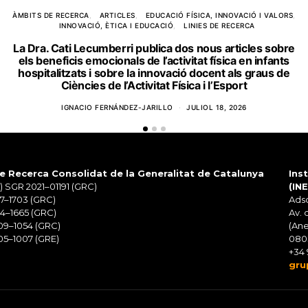
ÀMBITS DE RECERCA
ARTICLES
EDUCACIÓ FÍSICA, INNOVACIÓ I VALORS
INNOVACIÓ, ÈTICA I EDUCACIÓ
LINIES DE RECERCA
La Dra. Cati Lecumberri publica dos nous articles sobre
els beneficis emocionals de l’activitat física en infants
hospitalitzats i sobre la innovació docent als graus de
Ciències de l’Activitat Física i l’Esport
IGNACIO FERNÁNDEZ-JARILLO
JULIOL 18, 2026
e Recerca Consolidat de la Generalitat de Catalunya
Ins
 SGR 2021–01191 (GRC)
(IN
7–1703 (GRC)
Adsc
4–1665 (GRC)
Av. 
09–1054 (GRC)
(Ane
5–1007 (GRE)
080
+34 
gru