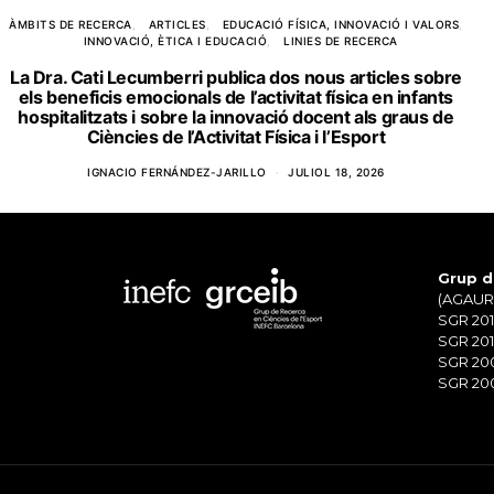
ÀMBITS DE RECERCA
ARTICLES
EDUCACIÓ FÍSICA, INNOVACIÓ I VALORS
INNOVACIÓ, ÈTICA I EDUCACIÓ
LINIES DE RECERCA
La Dra. Cati Lecumberri publica dos nous articles sobre
els beneficis emocionals de l’activitat física en infants
hospitalitzats i sobre la innovació docent als graus de
Ciències de l’Activitat Física i l’Esport
IGNACIO FERNÁNDEZ-JARILLO
JULIOL 18, 2026
Grup d
(AGAUR)
SGR 201
SGR 201
SGR 20
SGR 200