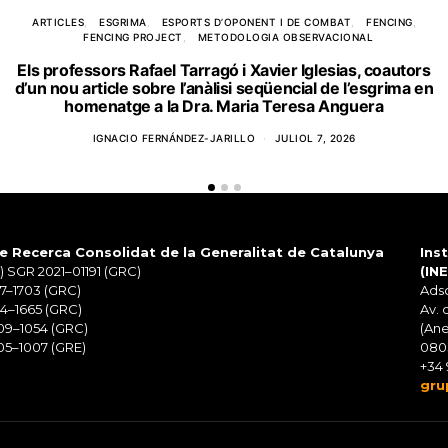
ARTICLES
ESGRIMA
ESPORTS D’OPONENT I DE COMBAT
FENCING
FENCING PROJECT
METODOLOGIA OBSERVACIONAL
Els professors Rafael Tarragó i Xavier Iglesias, coautors
d’un nou article sobre l’anàlisi seqüencial de l’esgrima en
homenatge a la Dra. Maria Teresa Anguera
IGNACIO FERNÁNDEZ-JARILLO
JULIOL 7, 2026
e Recerca Consolidat de la Generalitat de Catalunya
Ins
 SGR 2021–01191 (GRC)
(IN
7–1703 (GRC)
Adsc
4–1665 (GRC)
Av. 
09–1054 (GRC)
(Ane
5–1007 (GRE)
080
+34 
gru