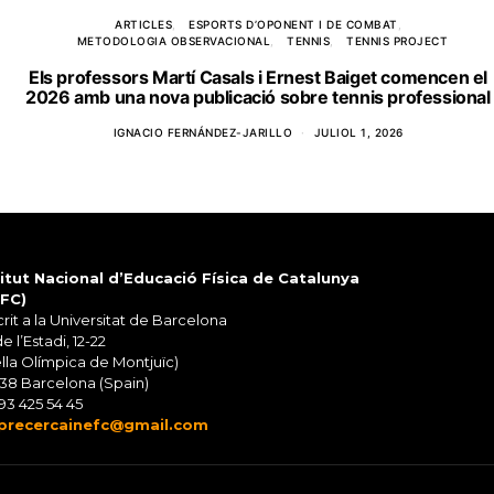
ARTICLES
ESPORTS D’OPONENT I DE COMBAT
METODOLOGIA OBSERVACIONAL
TENNIS
TENNIS PROJECT
Els professors Martí Casals i Ernest Baiget comencen el
2026 amb una nova publicació sobre tennis professional
IGNACIO FERNÁNDEZ-JARILLO
JULIOL 1, 2026
titut Nacional d’Educació Física de Catalunya
EFC)
rit a la Universitat de Barcelona
de l’Estadi, 12-22
lla Olímpica de Montjuïc)
38 Barcelona (Spain)
93 425 54 45
precercainefc@gmail.com