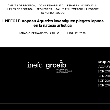
ÀMBITS DE RECERCA
DONA ESPORTISTA
ESPORTS INDIVIDUALS
LINIES DE RECERCA
PROJECTES
SALUT EN L’EXERCICI I L’ESPORT
SYNCHROPROJECT
L’INEFC i European Aquatics investiguen plegats l’apnea
en la natació artística
IGNACIO FERNÁNDEZ-JARILLO
JULIOL 27, 2026
Grup d
(AGAUR)
SGR 201
SGR 201
SGR 20
SGR 200