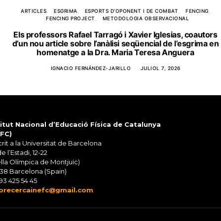
ARTICLES
ESGRIMA
ESPORTS D’OPONENT I DE COMBAT
FENCING
FENCING PROJECT
METODOLOGIA OBSERVACIONAL
Els professors Rafael Tarragó i Xavier Iglesias, coautors
d’un nou article sobre l’anàlisi seqüencial de l’esgrima en
homenatge a la Dra. Maria Teresa Anguera
IGNACIO FERNÁNDEZ-JARILLO
JULIOL 7, 2026
titut Nacional d’Educació Física de Catalunya
EFC)
rit a la Universitat de Barcelona
de l’Estadi, 12-22
lla Olímpica de Montjuïc)
38 Barcelona (Spain)
93 425 54 45
precercainefc@gmail.com