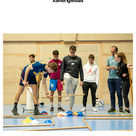
xavieriglesias