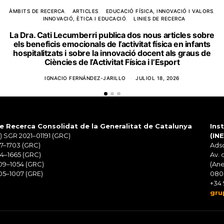
ÀMBITS DE RECERCA
ARTICLES
EDUCACIÓ FÍSICA, INNOVACIÓ I VALORS
INNOVACIÓ, ÈTICA I EDUCACIÓ
LINIES DE RECERCA
La Dra. Cati Lecumberri publica dos nous articles sobre
els beneficis emocionals de l’activitat física en infants
hospitalitzats i sobre la innovació docent als graus de
Ciències de l’Activitat Física i l’Esport
IGNACIO FERNÁNDEZ-JARILLO
JULIOL 18, 2026
e Recerca Consolidat de la Generalitat de Catalunya
Ins
 SGR 2021–01191 (GRC)
(IN
7–1703 (GRC)
Adsc
4–1665 (GRC)
Av. 
09–1054 (GRC)
(Ane
5–1007 (GRE)
080
+34 
gru