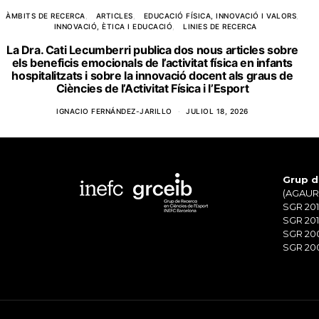
ÀMBITS DE RECERCA
ARTICLES
EDUCACIÓ FÍSICA, INNOVACIÓ I VALORS
INNOVACIÓ, ÈTICA I EDUCACIÓ
LINIES DE RECERCA
La Dra. Cati Lecumberri publica dos nous articles sobre
els beneficis emocionals de l’activitat física en infants
hospitalitzats i sobre la innovació docent als graus de
Ciències de l’Activitat Física i l’Esport
IGNACIO FERNÁNDEZ-JARILLO
JULIOL 18, 2026
Grup d
(AGAUR)
SGR 201
SGR 201
SGR 20
SGR 200