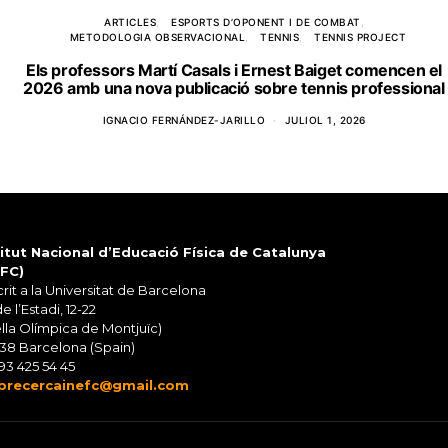
ARTICLES
ESPORTS D’OPONENT I DE COMBAT
METODOLOGIA OBSERVACIONAL
TENNIS
TENNIS PROJECT
Els professors Martí Casals i Ernest Baiget comencen el
2026 amb una nova publicació sobre tennis professional
IGNACIO FERNÁNDEZ-JARILLO
JULIOL 1, 2026
titut Nacional d’Educació Física de Catalunya
EFC)
rit a la Universitat de Barcelona
de l’Estadi, 12-22
lla Olímpica de Montjuïc)
38 Barcelona (Spain)
93 425 54 45
precercainefc@gmail.com