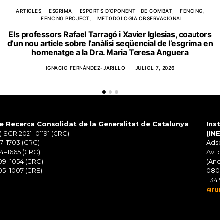
ARTICLES
ESGRIMA
ESPORTS D’OPONENT I DE COMBAT
FENCING
FENCING PROJECT
METODOLOGIA OBSERVACIONAL
Els professors Rafael Tarragó i Xavier Iglesias, coautors
d’un nou article sobre l’anàlisi seqüencial de l’esgrima en
homenatge a la Dra. Maria Teresa Anguera
IGNACIO FERNÁNDEZ-JARILLO
JULIOL 7, 2026
e Recerca Consolidat de la Generalitat de Catalunya
Ins
 SGR 2021–01191 (GRC)
(IN
7–1703 (GRC)
Adsc
4–1665 (GRC)
Av. 
09–1054 (GRC)
(Ane
5–1007 (GRE)
080
+34 
gru