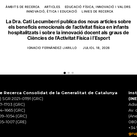
ÀMBITS DE RECERCA
ARTICLES
EDUCACIÓ FÍSICA, INNOVACIÓ I VALORS
INNOVACIÓ, ÈTICA I EDUCACIÓ
LINIES DE RECERCA
La Dra. Cati Lecumberri publica dos nous articles sobre
els beneficis emocionals de l’activitat física en infants
hospitalitzats i sobre la innovació docent als graus de
Ciències de l’Activitat Física i l’Esport
IGNACIO FERNÁNDEZ-JARILLO
JULIOL 18, 2026
e Recerca Consolidat de la Generalitat de Catalunya
Ins
 SGR 2021–01191 (GRC)
(IN
7–1703 (GRC)
Adsc
4–1665 (GRC)
Av. 
09–1054 (GRC)
(Ane
5–1007 (GRE)
080
+34 
gru