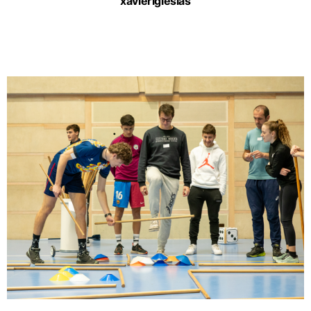
xavieriglesias