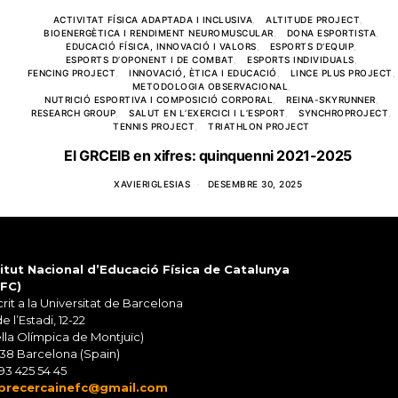
ACTIVITAT FÍSICA ADAPTADA I INCLUSIVA
ALTITUDE PROJECT
BIOENERGÈTICA I RENDIMENT NEUROMUSCULAR
DONA ESPORTISTA
EDUCACIÓ FÍSICA, INNOVACIÓ I VALORS
ESPORTS D’EQUIP
ESPORTS D’OPONENT I DE COMBAT
ESPORTS INDIVIDUALS
FENCING PROJECT
INNOVACIÓ, ÈTICA I EDUCACIÓ
LINCE PLUS PROJECT
METODOLOGIA OBSERVACIONAL
NUTRICIÓ ESPORTIVA I COMPOSICIÓ CORPORAL
REINA-SKYRUNNER
RESEARCH GROUP
SALUT EN L’EXERCICI I L’ESPORT
SYNCHROPROJECT
TENNIS PROJECT
TRIATHLON PROJECT
El GRCEIB en xifres: quinquenni 2021-2025
XAVIERIGLESIAS
DESEMBRE 30, 2025
titut Nacional d’Educació Física de Catalunya
EFC)
rit a la Universitat de Barcelona
de l’Estadi, 12-22
lla Olímpica de Montjuïc)
38 Barcelona (Spain)
93 425 54 45
precercainefc@gmail.com