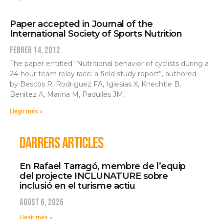
Paper accepted in Journal of the
International Society of Sports Nutrition
febrer 14, 2012
The paper entitled “Nutritional behavior of cyclists during a
24-hour team relay race: a field study report”, authored
by Bescós R, Rodriguez FA, Iglesias X, Knechtle B,
Benítez A, Marina M, Padullés JM,
Llegir més »
DARRERS ARTICLES
En Rafael Tarragó, membre de l’equip
del projecte INCLUNATURE sobre
inclusió en el turisme actiu
agost 6, 2026
Llegir més »