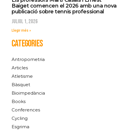
Els professors Martí Casals i Ernest
Baiget comencen el 2026 amb una nova
publicació sobre tennis professional
juliol 1, 2026
Llegir més »
CATEGORIES
Antropometria
Articles
Atletisme
Bàsquet
Bioimpedància
Books
Conferences
Cycling
Esgrima