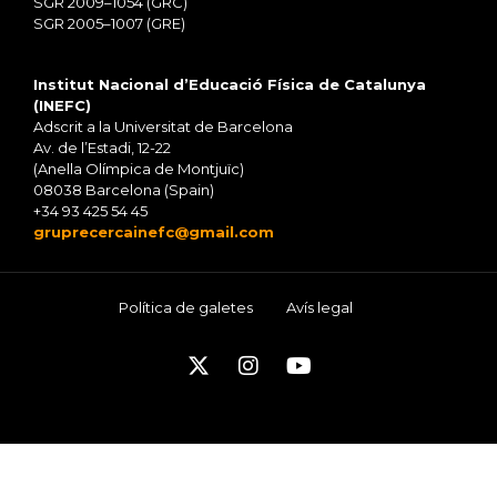
SGR 2009–1054 (GRC)
SGR 2005–1007 (GRE)
Institut Nacional d’Educació Física de Catalunya
(INEFC)
Adscrit a la Universitat de Barcelona
Av. de l’Estadi, 12-22
(Anella Olímpica de Montjuïc)
08038 Barcelona (Spain)
+34 93 425 54 45
gruprecercainefc@gmail.com
Política de galetes
Avís legal