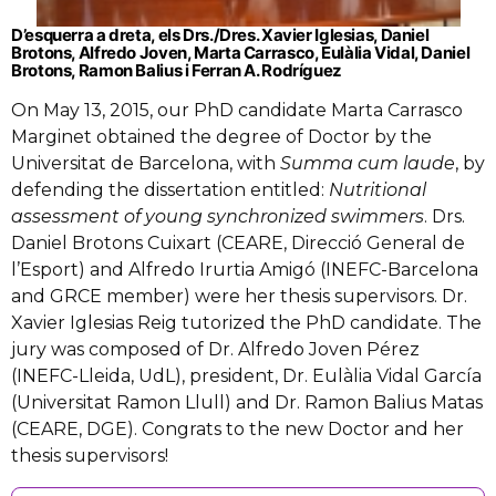
D’esquerra a dreta, els Drs./Dres. Xavier Iglesias, Daniel
Brotons, Alfredo Joven, Marta Carrasco, Eulàlia Vidal, Daniel
Brotons, Ramon Balius i Ferran A. Rodríguez
On May 13, 2015, our PhD candidate Marta Carrasco
Marginet obtained the degree of Doctor by the
Universitat de Barcelona, with
Summa cum laude
, by
defending the dissertation entitled:
Nutritional
assessment of young synchronized swimmers
. Drs.
Daniel Brotons Cuixart (CEARE, Direcció General de
l’Esport) and Alfredo Irurtia Amigó (INEFC-Barcelona
and GRCE member) were her thesis supervisors. Dr.
Xavier Iglesias Reig tutorized the PhD candidate. The
jury was composed of Dr. Alfredo Joven Pérez
(INEFC-Lleida, UdL), president, Dr. Eulàlia Vidal García
(Universitat Ramon Llull) and Dr. Ramon Balius Matas
(CEARE, DGE). Congrats to the new Doctor and her
thesis supervisors!