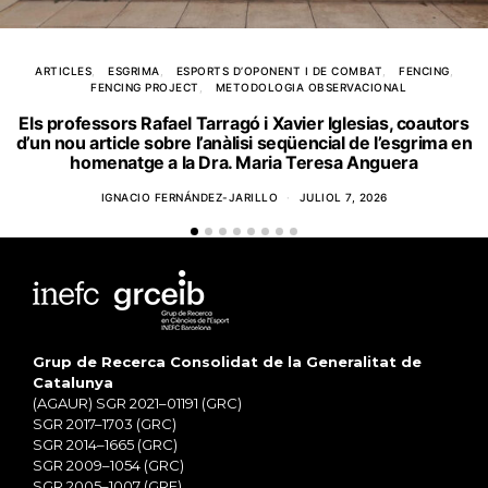
ARTICLES
ESGRIMA
ESPORTS D’OPONENT I DE COMBAT
FENCING
FENCING PROJECT
METODOLOGIA OBSERVACIONAL
Els professors Rafael Tarragó i Xavier Iglesias, coautors
d’un nou article sobre l’anàlisi seqüencial de l’esgrima en
homenatge a la Dra. Maria Teresa Anguera
IGNACIO FERNÁNDEZ-JARILLO
JULIOL 7, 2026
Grup de Recerca Consolidat de la Generalitat de
Catalunya
(AGAUR) SGR 2021–01191 (GRC)
SGR 2017–1703 (GRC)
SGR 2014–1665 (GRC)
SGR 2009–1054 (GRC)
SGR 2005–1007 (GRE)