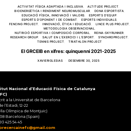
ACTIVITAT FÍSICA ADAPTADA I INCLUSIVA
ALTITUDE PROJECT
BIOENERGÈTICA I RENDIMENT NEUROMUSCULAR
DONA ESPORTISTA
EDUCACIÓ FÍSICA, INNOVACIÓ I VALORS
ESPORTS D’EQUIP
ESPORTS D’OPONENT I DE COMBAT
ESPORTS INDIVIDUALS
FENCING PROJECT
INNOVACIÓ, ÈTICA I EDUCACIÓ
LINCE PLUS PROJECT
METODOLOGIA OBSERVACIONAL
NUTRICIÓ ESPORTIVA I COMPOSICIÓ CORPORAL
REINA-SKYRUNNER
RESEARCH GROUP
SALUT EN L’EXERCICI I L’ESPORT
SYNCHROPROJECT
TENNIS PROJECT
TRIATHLON PROJECT
El GRCEIB en xifres: quinquenni 2021-2025
XAVIERIGLESIAS
DESEMBRE 30, 2025
titut Nacional d’Educació Física de Catalunya
EFC)
rit a la Universitat de Barcelona
de l’Estadi, 12-22
lla Olímpica de Montjuïc)
38 Barcelona (Spain)
93 425 54 45
precercainefc@gmail.com