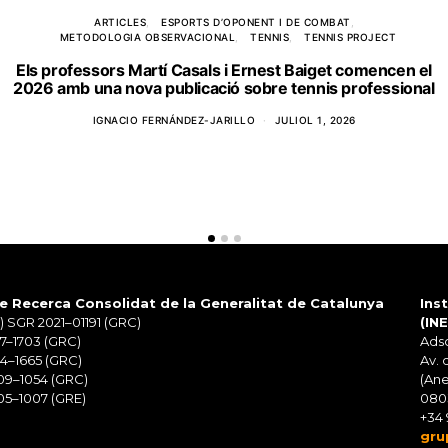
ARTICLES
ESPORTS D’OPONENT I DE COMBAT
METODOLOGIA OBSERVACIONAL
TENNIS
TENNIS PROJECT
Els professors Martí Casals i Ernest Baiget comencen el
2026 amb una nova publicació sobre tennis professional
IGNACIO FERNÁNDEZ-JARILLO
JULIOL 1, 2026
e Recerca Consolidat de la Generalitat de Catalunya
Ins
 SGR 2021–01191 (GRC)
(IN
7–1703 (GRC)
Adsc
4–1665 (GRC)
Av. 
09–1054 (GRC)
(Ane
5–1007 (GRE)
080
+34 
gru