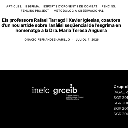
ARTICLES
ESGRIMA
ESPORTS D’OPONENT I DE COMBAT
FENCING
FENCING PROJECT
METODOLOGIA OBSERVACIONAL
Els professors Rafael Tarragó i Xavier Iglesias, coautors
d’un nou article sobre l’anàlisi seqüencial de l’esgrima en
homenatge a la Dra. Maria Teresa Anguera
IGNACIO FERNÁNDEZ-JARILLO
JULIOL 7, 2026
Grup d
(AGAUR)
SGR 201
SGR 201
SGR 20
SGR 200