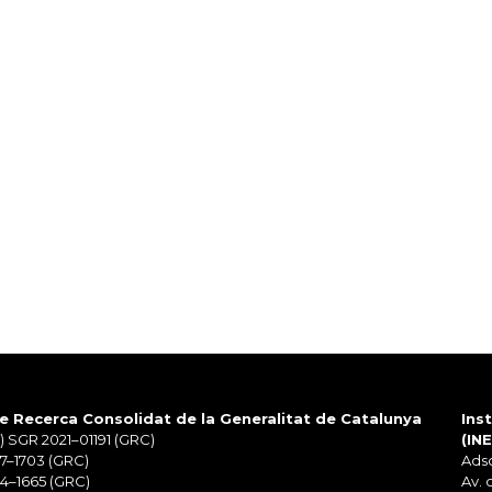
e Recerca Consolidat de la Generalitat de Catalunya
Ins
 SGR 2021–01191 (GRC)
(IN
7–1703 (GRC)
Adsc
4–1665 (GRC)
Av. 