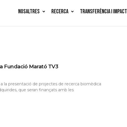
NOSALTRES
RECERCA
TRANSFERÈNCIA I IMPAC
la Fundació Marató TV3
 a la presentació de projectes de recerca biomèdica
 adquirides, que seran finançats amb les