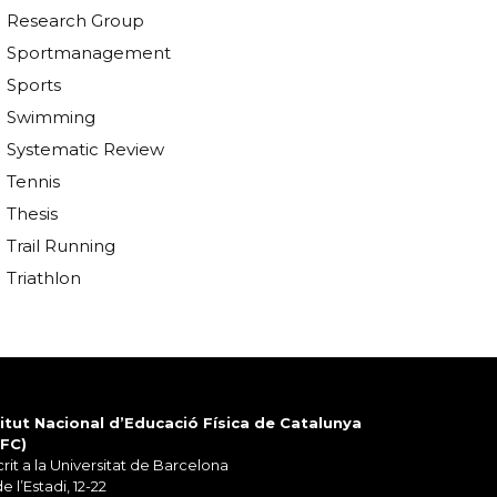
Research Group
Sportmanagement
Sports
Swimming
Systematic Review
Tennis
Thesis
Trail Running
Triathlon
titut Nacional d’Educació Física de Catalunya
EFC)
rit a la Universitat de Barcelona
de l’Estadi, 12-22