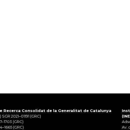
e Recerca Consolidat de la Generalitat de Catalunya
Ins
 SGR 2021–01191 (GRC)
(IN
7–1703 (GRC)
Adsc
4–1665 (GRC)
Av. 