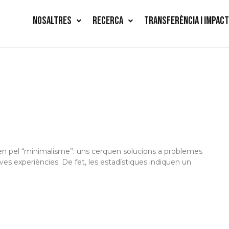
NOSALTRES
RECERCA
TRANSFERÈNCIA I IMPAC
en pel “minimalisme”: uns cerquen solucions a problemes
oves experiències. De fet, les estadístiques indiquen un