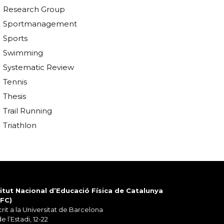
Research Group
Sportmanagement
Sports
Swimming
Systematic Review
Tennis
Thesis
Trail Running
Triathlon
titut Nacional d’Educació Física de Catalunya
EFC)
rit a la Universitat de Barcelona
de l’Estadi, 12-22