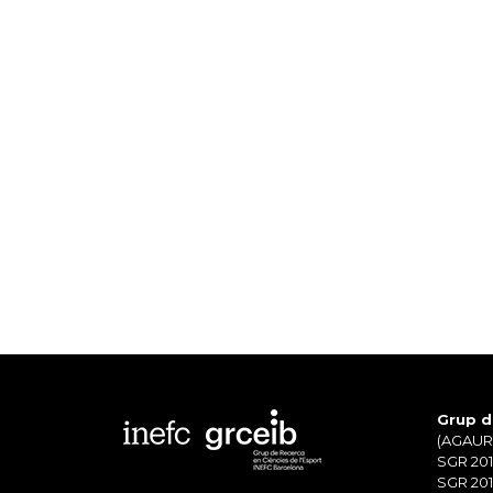
Grup d
(AGAUR)
SGR 201
SGR 201