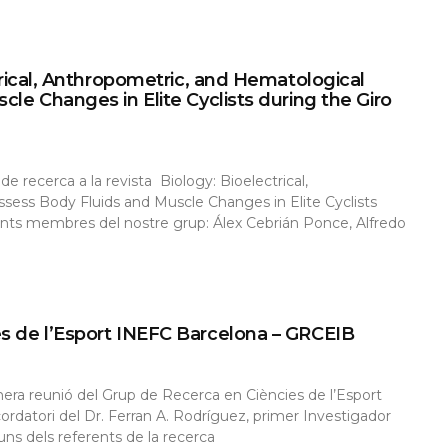
ctrical, Anthropometric, and Hematological
cle Changes in Elite Cyclists during the Giro
de recerca a la revista Biology: Bioelectrical,
sess Body Fluids and Muscle Changes in Elite Cyclists
güents membres del nostre grup: Álex Cebrián Ponce, Alfredo
s de l’Esport INEFC Barcelona – GRCEIB
imera reunió del Grup de Recerca en Ciències de l’Esport
ordatori del Dr. Ferran A. Rodríguez, primer Investigador
uns dels referents de la recerca