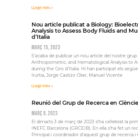
LLegir més »
Nou article publicat a Biology: Bioele
Analysis to Assess Body Fluids and Mus
d’Italia
març 15, 2023
S’acaba de publicar un nou article del nostre grup 
Anthropometric, and Hematological Analysis to As
during the Giro d’Italia. Hi han participat els se
Irurtia, Jorge Castizo Olier, Manuel Vicente
LLegir més »
Reunió del Grup de Recerca en Cièncie
març 9, 2023
El dimarts 3 de març de 2023 s’ha cel·lebrat la pr
INEFC Barcelona (GRCEIB). En ella s’ha fet un rec
Principal i coordinador d’aquest grup de recerca i 