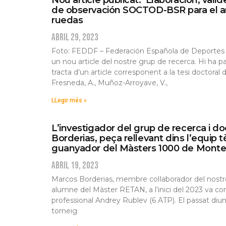
de observación SOCTOD-BSR para el aná
ruedas
abril 29, 2023
Foto: FEDDF – Federación Española de Deportes d
un nou article del nostre grup de recerca. Hi ha par
tracta d’un article corresponent a la tesi doctoral
Fresneda, A., Muñoz-Arroyave, V.,
LLegir més »
L’investigador del grup de recerca i 
Borderias, peça rellevant dins l’equip 
guanyador del Màsters 1000 de Monte
abril 19, 2023
Marcos Borderias, membre col·laborador del nostr
alumne del Màster RETAN, a l’inici del 2023 va co
professional Andrey Rublev (6 ATP). El passat diu
torneig