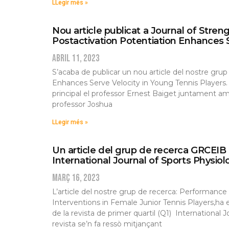
LLegir més »
Nou article publicat a Journal of Stren
Postactivation Potentiation Enhances S
abril 11, 2023
S’acaba de publicar un nou article del nostre grup
Enhances Serve Velocity in Young Tennis Players.
principal el professor Ernest Baiget juntament amb
professor Joshua
LLegir més »
Un article del grup de recerca GRCEIB 
International Journal of Sports Physi
març 16, 2023
L’article del nostre grup de recerca: Performanc
Interventions in Female Junior Tennis Players,ha 
de la revista de primer quartil (Q1) Internationa
revista se’n fa ressò mitjançant