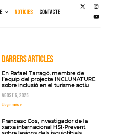
TE
NOTÍCIES
CONTACTE
DARRERS ARTICLES
En Rafael Tarragó, membre de
l’equip del projecte INCLUNATURE
sobre inclusió en el turisme actiu
agost 6, 2026
Llegir més »
Francesc Cos, investigador de la
xarxa internacional HSI-Prevent
sobre lesions dels isquiotibials