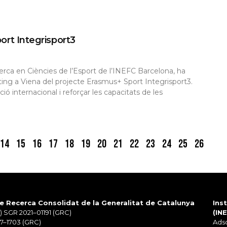
ort Integrisport3
ca en Ciències de l’Esport de l’INEFC Barcelona, ha
eeting a Viena del projecte Erasmus+ Sport Integrisport3.
ció internacional i reforçar les capacitats de les
14
15
16
17
18
19
20
21
22
23
24
25
26
e Recerca Consolidat de la Generalitat de Catalunya
Ins
 SGR 2021–01191 (GRC)
(IN
7–1703 (GRC)
Adsc