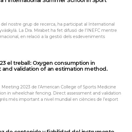
 a l’International Summer School in Sport
del nostre grup de recerca, ha participat al International
skylä. La Dra. Mirabet ha fet difusió de l’INEFC mentre
acional, en relació a la gestió dels esdeveniments
3 el treball: Oxygen consumption in
 and validation of an estimation method.
ual Meeting 2023 de l’American College of Sports Medicine
on in wheelchair fencing. Direct assessment and validation
rés més important a nivel mundial en ciències de l’esport
dez de contenido y fiabilidad del instrumento