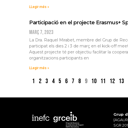
LLegir més »
Participació en el projecte Erasmus+ Sp
març 7, 2023
La Dra. Raquel Mirabet, membre del Grup de Recer
participat els dies 2 i 3 de març en el kick-off m
Aquest projecte té per objectiu facilitar la coopera
organitzacions participants en
LLegir més »
1
2
3
4
5
6
7
8
9
10
11
12
13
Grup d
(AGAUR)
SGR 201