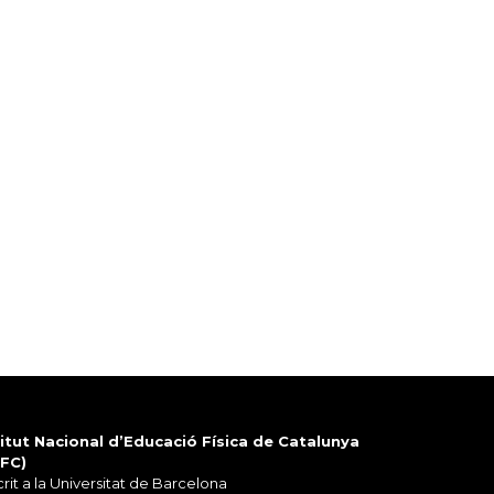
titut Nacional d’Educació Física de Catalunya
EFC)
rit a la Universitat de Barcelona