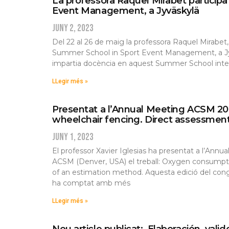
La professora Raquel Mirabet participa
Event Management, a Jyväskylä
juny 2, 2023
Del 22 al 26 de maig la professora Raquel Mirabet, 
Summer School in Sport Event Management, a Jyvä
impartia docència en aquest Summer School intern
LLegir més »
Presentat a l’Annual Meeting ACSM 202
wheelchair fencing. Direct assessment
juny 1, 2023
El professor Xavier Iglesias ha presentat a l’Ann
ACSM (Denver, USA) el treball: Oxygen consumpti
of an estimation method. Aquesta edició del cong
ha comptat amb més
LLegir més »
Nou article publicat: Elaboración, vali