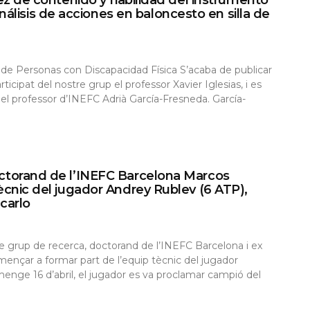
lisis de acciones en baloncesto en silla de
e Personas con Discapacidad Física S’acaba de publicar
ticipat del nostre grup el professor Xavier Iglesias, i es
 del professor d’INEFC Adrià García-Fresneda. García-
doctorand de l’INEFC Barcelona Marcos
tècnic del jugador Andrey Rublev (6 ATP),
carlo
e grup de recerca, doctorand de l’INEFC Barcelona i ex
mençar a formar part de l’equip tècnic del jugador
menge 16 d’abril, el jugador es va proclamar campió del