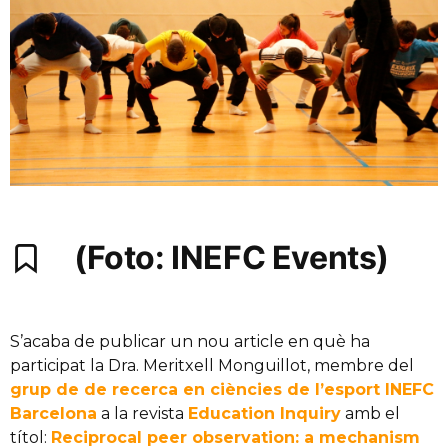
(Foto: INEFC Events)
S’acaba de publicar un nou article en què ha
participat la Dra. Meritxell Monguillot, membre del
grup de de recerca en ciències de l’esport INEFC
Barcelona
a la revista
Education Inquiry
amb el
títol:
Reciprocal peer observation: a mechanism