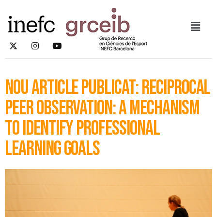
Nou article publicat: Reciprocal
peer observation: a mechanism
to identify professional
learning goals