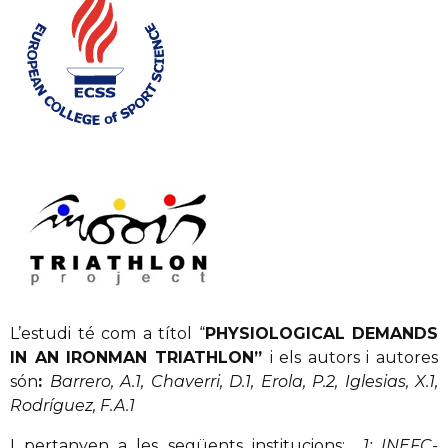
L’estudi té com a títol “
PHYSIOLOGICAL DEMANDS
IN AN IRONMAN TRIATHLON
”
i els autors i autores
són
:
Barrero, A.1, Chaverri, D.1, Erola, P.2, Iglesias, X.1,
Rodríguez, F.A.1
I pertanyen a les següents institucions:
1: INEFC-