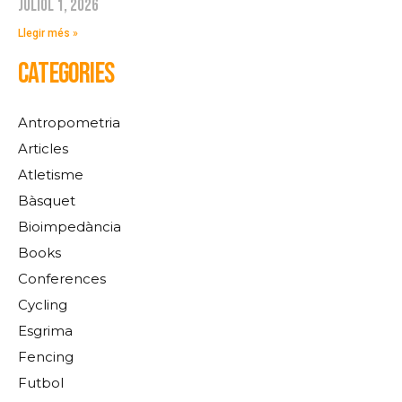
juliol 1, 2026
Llegir més »
CATEGORIES
Antropometria
Articles
Atletisme
Bàsquet
Bioimpedància
Books
Conferences
Cycling
Esgrima
Fencing
Futbol