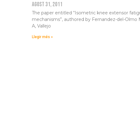
agost 31, 2011
The paper entitled “Isometric knee extensor fatig
mechanisms”, authored by Fernandez-del-Olmo M,
A, Vallejo
Llegir més »