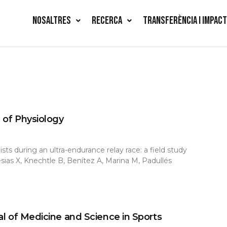
NOSALTRES
RECERCA
TRANSFERÈNCIA I IMPAC
 of Physiology
sts during an ultra-endurance relay race: a field study
sias X, Knechtle B, Benítez A, Marina M, Padullés
al of Medicine and Science in Sports