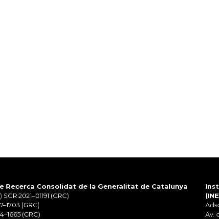
e Recerca Consolidat de la Generalitat de Catalunya
Ins
 SGR 2021–01191 (GRC)
(IN
7–1703 (GRC)
Adsc
4–1665 (GRC)
Av. 