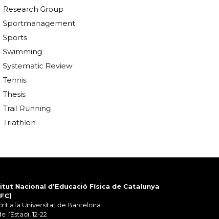
Research Group
Sportmanagement
Sports
Swimming
Systematic Review
Tennis
Thesis
Trail Running
Triathlon
titut Nacional d’Educació Física de Catalunya
EFC)
rit a la Universitat de Barcelona
de l’Estadi, 12-22