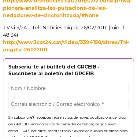
http://www.btvnoticies.cat/2011/02/27/una-prova-
pionera-analitza-les-pulsacions-de-les-
nedadores-de-sincronitzada/#None
TV3 i 3/24 – TeleNotícies migdia 26/02/2011 (minut
48:34)
http://www.3cat24.cat/video/3394150/altres/TN-
migdia-26022011
Subscriu-te al butlletí del GRCEIB ·
Suscríbete al boletín del GRCEIB
En subscriure’t, acceptes rebre avisos de noves publicacions del blog
del GRCEIB. Pots donar-te de baixa des de l’enllaç de qualsevol
correu. · Al suscribirte, aceptas recibir avisos de nuevas publicaciones