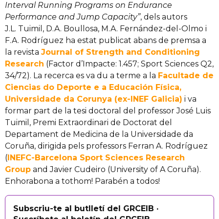
Interval Running Programs on Endurance
Performance and Jump Capacity”
, dels autors
J.L. Tuimil, D.A. Boullosa, M.A. Fernández-del-Olmo i
F.A. Rodríguez ha estat publicat abans de premsa a
la revista
Journal of Strength and Conditioning
Research
(Factor d’Impacte: 1.457; Sport Sciences Q2,
34/72). La recerca es va du a terme a la
Facultade de
Ciencias do Deporte e a Educación Física,
Universidade da Corunya (ex-INEF Galicia)
i va
formar part de la tesi doctoral del professor José Luis
Tuimil, Premi Extraordinari de Doctorat del
Departament de Medicina de la Universidade da
Coruña, dirigida pels professors Ferran A. Rodríguez
(
INEFC-Barcelona Sport Sciences Research
Group
and Javier Cudeiro (University of A Coruña).
Enhorabona a tothom! Parabén a todos!
Subscriu-te al butlletí del GRCEIB ·