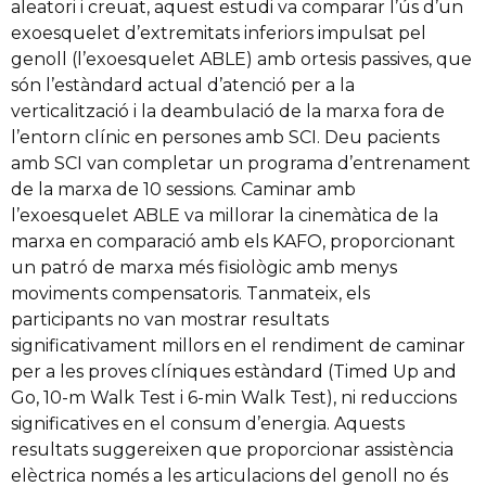
aleatori i creuat, aquest estudi va comparar l’ús d’un
exoesquelet d’extremitats inferiors impulsat pel
genoll (l’exoesquelet ABLE) amb ortesis passives, que
són l’estàndard actual d’atenció per a la
verticalització i la deambulació de la marxa fora de
l’entorn clínic en persones amb SCI. Deu pacients
amb SCI van completar un programa d’entrenament
de la marxa de 10 sessions. Caminar amb
l’exoesquelet ABLE va millorar la cinemàtica de la
marxa en comparació amb els KAFO, proporcionant
un patró de marxa més fisiològic amb menys
moviments compensatoris. Tanmateix, els
participants no van mostrar resultats
significativament millors en el rendiment de caminar
per a les proves clíniques estàndard (Timed Up and
Go, 10-m Walk Test i 6-min Walk Test), ni reduccions
significatives en el consum d’energia. Aquests
resultats suggereixen que proporcionar assistència
elèctrica només a les articulacions del genoll no és