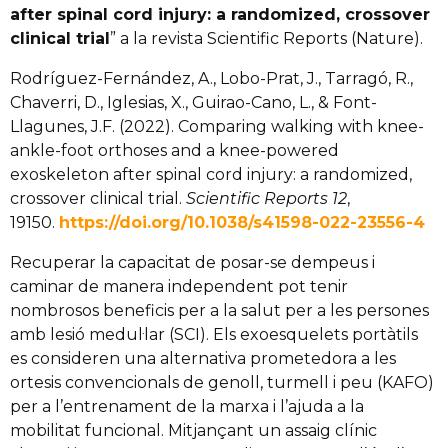
after spinal cord injury: a randomized, crossover
clinical trial
” a la revista Scientific Reports (Nature).
Rodríguez-Fernández, A., Lobo-Prat, J., Tarragó, R.,
Chaverri, D., Iglesias, X., Guirao-Cano, L., & Font-
Llagunes, J.F. (2022). Comparing walking with knee-
ankle-foot orthoses and a knee-powered
exoskeleton after spinal cord injury: a randomized,
crossover clinical trial.
Scientific Reports 12
,
19150.
https://doi.org/10.1038/s41598-022-23556-4
Recuperar la capacitat de posar-se dempeus i
caminar de manera independent pot tenir
nombrosos beneficis per a la salut per a les persones
amb lesió medul·lar (SCI). Els exoesquelets portàtils
es consideren una alternativa prometedora a les
ortesis convencionals de genoll, turmell i peu (KAFO)
per a l’entrenament de la marxa i l’ajuda a la
mobilitat funcional. Mitjançant un assaig clínic